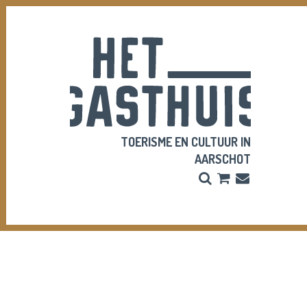
TOERISME EN CULTUUR IN
AARSCHOT
Zoeken
Bestel
Inschrijve
hier
Nieuwsbri
je
vriendenpass
en
tickets