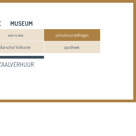
E
MUSEUM
wie is wie
schoolvoorstellingen
Aarschot Volkoren
apotheek
ZAALVERHUUR