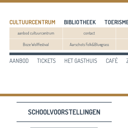
CULTUURCENTRUM
BIBLIOTHEEK
TOERISM
aanbod cultuurcentrum
contact
Boze Wolffestival
Aarschots Folk&Bluegrass
AANBOD
TICKETS
HET GASTHUIS
CAFÉ
n
ef
en
SCHOOLVOORSTELLINGEN