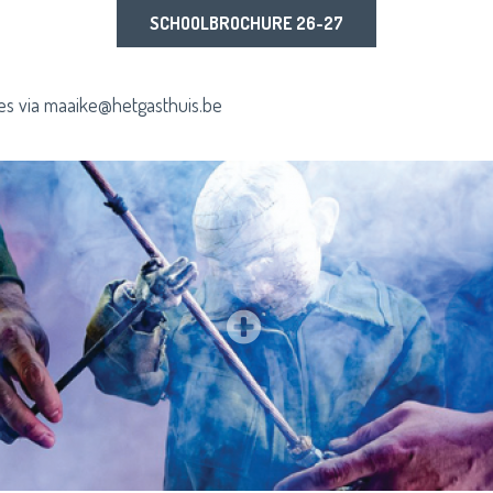
SCHOOLBROCHURE 26-27
ies via maaike@hetgasthuis.be