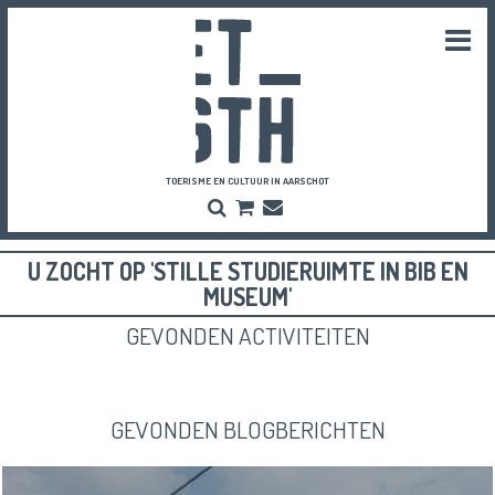
Togg
navi
TOERISME EN CULTUUR IN AARSCHOT
Zoeken
Bestel
Inschrijven
hier
Nieuwsbrief
je
U ZOCHT OP 'STILLE STUDIERUIMTE IN BIB EN
vriendenpassen
en
MUSEUM'
tickets
GEVONDEN ACTIVITEITEN
GEVONDEN BLOGBERICHTEN