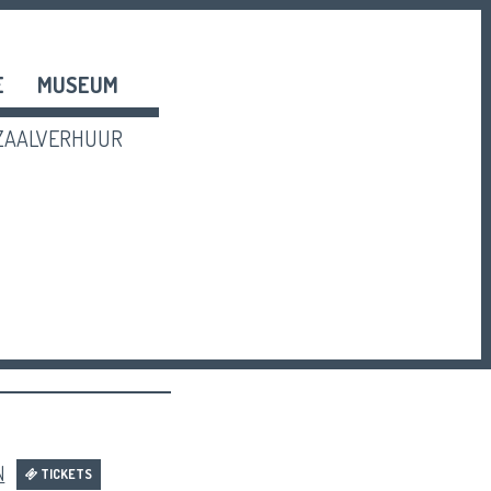
E
MUSEUM
ZAALVERHUUR
N
TICKETS