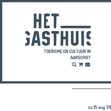
TOERISME EN CULTUUR IN
AARSCHOT
Zoeken
Bestel
Inschrijve
hier
Nieuwsbri
je
vriendenpass
en
tickets
za 15 aug 2