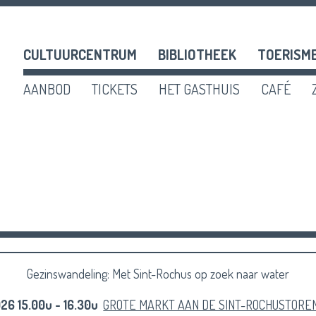
CULTUURCENTRUM
BIBLIOTHEEK
TOERISM
AANBOD
TICKETS
HET GASTHUIS
CAFÉ
n
ef
en
Gezinswandeling: Met Sint-Rochus op zoek naar water
026 15.00u - 16.30u
GROTE MARKT AAN DE SINT-ROCHUSTORE