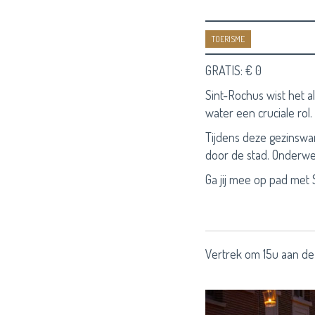
TOERISME
GRATIS: € 0
Sint-Rochus wist het a
water een cruciale rol.
Tijdens deze gezinswa
door de stad. Onderweg
Ga jij mee op pad met
Vertrek om 15u aan de