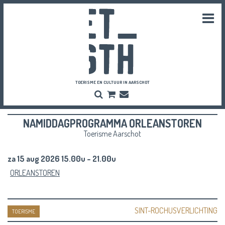
Togg
navi
TOERISME EN CULTUUR IN AARSCHOT
Zoeken
Bestel
Inschrijven
hier
Nieuwsbrief
je
NAMIDDAGPROGRAMMA ORLEANSTOREN
vriendenpassen
en
Toerisme Aarschot
tickets
za 15 aug 2026 15.00u - 21.00u
ORLEANSTOREN
SINT-ROCHUSVERLICHTING
TOERISME