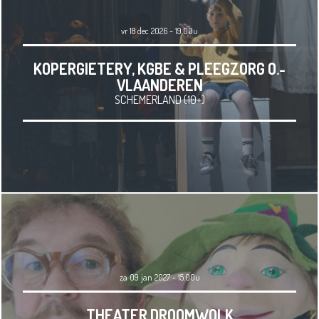
vr 18 dec 2026 - 19.00u
KOPERGIETERY, KGBE & PLEEGZORG O.-
VLAANDEREN
SCHEMERLAND (10+)
za 09 jan 2027 - 15.00u
THEATER DROOMWOLK