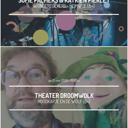
SOFIE PALMERS & KATRIEN PIERLET
WONDERZOEKERS - HEIMWEE (8+)
za 21 nov 2026 - 15.00u
THEATER DROOMWOLK
ROODKAPJE EN DE WOLF (6+)