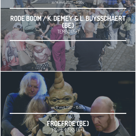
zo 14 mrt 2027 - 17.30u
RODE BOOM / K. DEMEY & L. BUYSSCHAERT
(BE)
TEMBO (5+)
wo 17 mrt 2027 - 15.00u
FROEFROE (BE)
HE-HE-HEKS (6+)