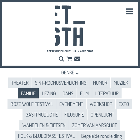
Togg
navi
TOERISME EN CULTUUR IN AARSCHOT
Zoeken
Bestel
Inschrijven
hier
Nieuwsbrief
je
GENRE
vriendenpassen
en
THEATER
SINT-ROCHUSVERLICHTING
HUMOR
MUZIEK
tickets
FAMILIE
LEZING
DANS
FILM
LITERATUUR
BOZE WOLF FESTIVAL
EVENEMENT
WORKSHOP
EXPO
GASTPRODUCTIE
FILOSOFIE
OPENLUCHT
WANDELEN & FIETSEN
ZOMER VAN AARSCHOT
FOLK & BLUEGRASSFESTIVAL
Begeleide rondleiding