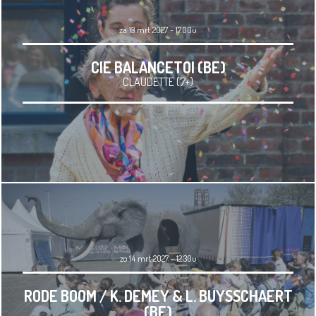
za 13 mrt 2027 - 17.00u
CIE BALANCETOI (BE)
CLAUDETTE (7+)
zo 14 mrt 2027 - 12.30u
RODE BOOM / K. DEMEY & L. BUYSSCHAERT
(BE)