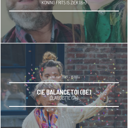
KONING FRITS IS ZIEK (6+)
za 13 mrt 2027 - 15.00u
CIE BALANCETOI (BE)
CLAUDETTE (7+)