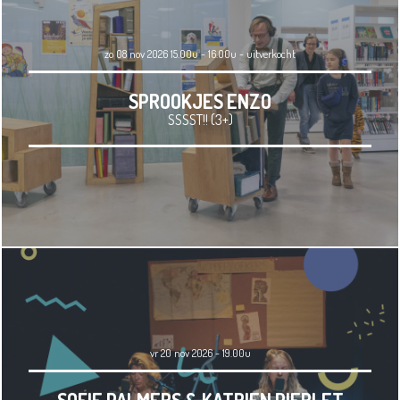
zo 08 nov 2026 15.00u - 16.00u
-
uitverkocht
SPROOKJES ENZO
SSSST!! (3+)
vr 20 nov 2026 - 19.00u