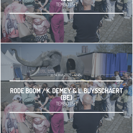
TEMBO (5+)
zo 14 mrt 2027 - 12.45u
RODE BOOM / K. DEMEY & L. BUYSSCHAERT
(BE)
TEMBO (5+)