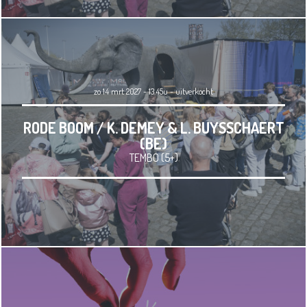
zo 14 mrt 2027 - 13.45u
-
uitverkocht
RODE BOOM / K. DEMEY & L. BUYSSCHAERT
(BE)
TEMBO (5+)