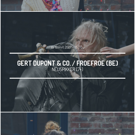
za 13 mrt 2027 - 16.00u
GERT DUPONT & CO. / FROEFROE (BE)
NEUSPIKKER (7+)