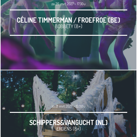
za 20 mrt 2027 - 17.30u
CÉLINE TIMMERMAN / FROEFROE (BE)
BOBBETY (8+)
zo 21 mrt 2027 - 13.00u
SCHIPPERS&VANGUCHT (NL)
ERGENS (8+)