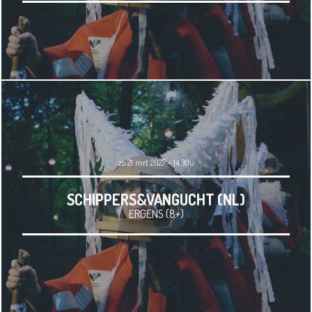
zo 21 mrt 2027 - 14.30u
SCHIPPERS&VANGUCHT (NL)
ERGENS (8+)