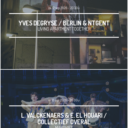
za 12 sep 2026 - 20.30u
YVES DEGRYSE / BERLIN & NTGENT
LIVING APARTMENT TOGETHER
vr 18 sep 2026 - 20.00u
L. VALCKENAERS & E. EL HOUARI /
COLLECTIEF OVERAL
MARGRIET