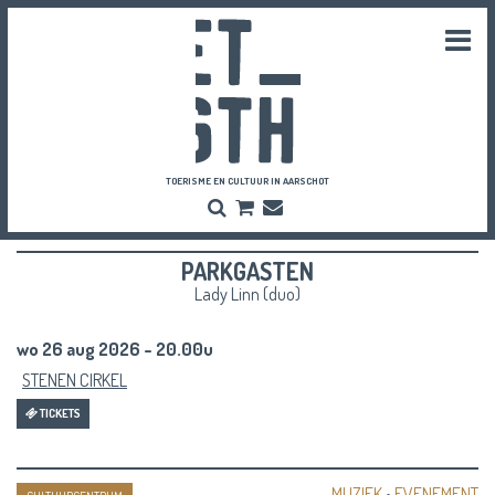
Togg
navi
TOERISME EN CULTUUR IN AARSCHOT
Zoeken
Bestel
Inschrijven
hier
Nieuwsbrief
je
PARKGASTEN
vriendenpassen
en
Lady Linn (duo)
tickets
wo 26 aug 2026 - 20.00u
STENEN CIRKEL
TICKETS
MUZIEK
•
EVENEMENT