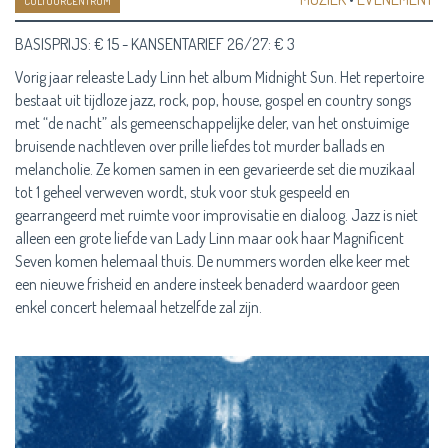
CULTUURCENTRUM
BASISPRIJS: € 15 - KANSENTARIEF 26/27: € 3
Vorig jaar releaste Lady Linn het album Midnight Sun. Het repertoire
bestaat uit tijdloze jazz, rock, pop, house, gospel en country songs
met “de nacht” als gemeenschappelijke deler, van het onstuimige
bruisende nachtleven over prille liefdes tot murder ballads en
melancholie. Ze komen samen in een gevarieerde set die muzikaal
tot 1 geheel verweven wordt, stuk voor stuk gespeeld en
gearrangeerd met ruimte voor improvisatie en dialoog. Jazz is niet
alleen een grote liefde van Lady Linn maar ook haar Magnificent
Seven komen helemaal thuis. De nummers worden elke keer met
een nieuwe frisheid en andere insteek benaderd waardoor geen
enkel concert helemaal hetzelfde zal zijn.