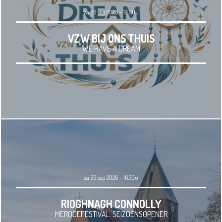
za 26 sep 2026 - 12.00u
VZW BIJ ONS THUIS
WE HAVE A DREAM
za 26 sep 2026 - 16.30u
RIOGHNAGH CONNOLLY
MERODEFESTIVAL: SEIZOENSOPENER