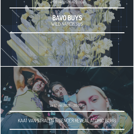
vr 09 okt 2026 - 20.00u
BAVO BUYS
WILD NARCISSUS
za 10 okt 2026 - 20.00u
KAAT VAN STRALEN & GENDER REVEAL ATOMIC BOMB