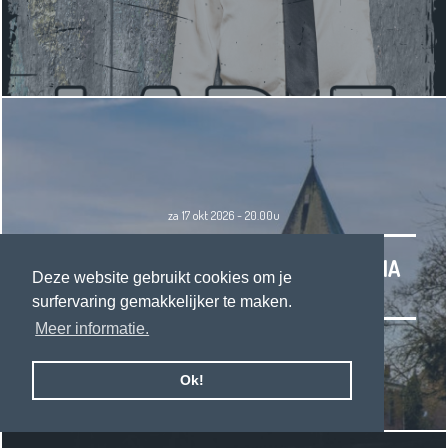
za 17 okt 2026 - 20.00u
A. HADDAD TRIO, S. LELEUX & M. HERMIA
Deze website gebruikt cookies om je
MERODEFESTIVAL
surfervaring gemakkelijker te maken.
Meer informatie.
Ok!