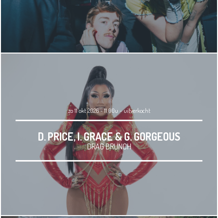
zo 11 okt 2026 - 11.00u
-
uitverkocht
D. PRICE, I. GRACE & G. GORGEOUS
DRAG BRUNCH