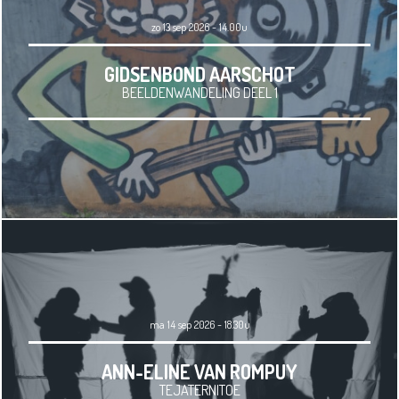
zo 13 sep 2026 - 14.00u
GIDSENBOND AARSCHOT
BEELDENWANDELING DEEL 1
ma 14 sep 2026 - 18.30u
ANN-ELINE VAN ROMPUY
TEJATERNITOE