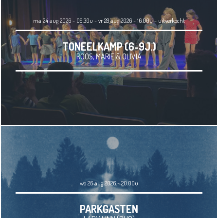
ma 24 aug 2026 - 09.30u - vr 28 aug 2026 - 16.00u
-
uitverkocht
TONEELKAMP (6-9J.)
ROOS, MARIE & OLIVIA
wo 26 aug 2026 - 20.00u
PARKGASTEN