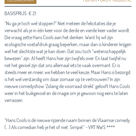
CULTUURCENTRUM
BASISPRIJS: € 21
“Nu ga je toch wel stoppen?” Niet meteen de felicitaties die je
verwacht als je in één keer voor de derde en vierde keer vader wordt.
Die vraag zette Hans Cools aan het denken. Want hij wil zijn
ecologische voetafdruk graag beperken, maar dan is kinderen krijgen
wel het slechtste wat je kan doen. Dat zou toch “wetenschappelijk
bewezen” zijn. Al heeft Hans hier zijn twijfels over. En laat twijfel nu
net het gevoel zijn dat ons allemaal iets te vaak overmant. Er is
steeds meer en meer, we hebben te veel keuze. Maar Hans is bezorgd:
is het wel verstandig om daar zomaar op te vertrouwen? In zijn
nieuwe comedyshow ‘Zolang de voorraad strekt’ gelooft Hans Cools
weer in het buikgevoel en de magie om je gewoon nog eens te laten
verrassen.
“Hans Cools is dé nieuwe rijzende naam binnen de Vlaamse comedy.
(...) Als comedian heb je het of niet. Simpel.” - VRT NWS ****