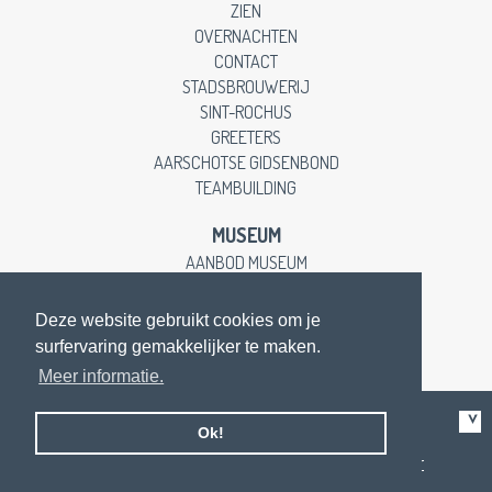
ZIEN
OVERNACHTEN
CONTACT
STADSBROUWERIJ
SINT-ROCHUS
GREETERS
AARSCHOTSE GIDSENBOND
TEAMBUILDING
MUSEUM
AANBOD MUSEUM
EDUCATIEVE LESSEN
CONTACT
Deze website gebruikt cookies om je
surfervaring gemakkelijker te maken.
Meer informatie.
Like us on facebook
Ok!
contacteer ons
op de Gasthuissite |
privacy en disclaimer