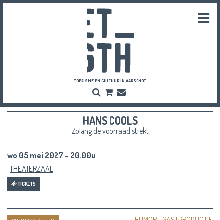
Togg
navi
TOERISME EN CULTUUR IN AARSCHOT
Zoeken
Bestel
Inschrijven
hier
Nieuwsbrief
je
HANS COOLS
vriendenpassen
en
Zolang de voorraad strekt
tickets
wo 05 mei 2027 - 20.00u
THEATERZAAL
TICKETS
HUMOR
•
GASTPRODUCTIE