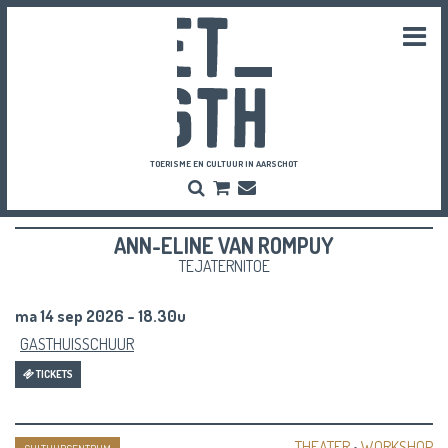
Togg
navi
TOERISME EN CULTUUR IN AARSCHOT
Zoeken
Bestel
Inschrijven
hier
Nieuwsbrief
je
ANN-ELINE VAN ROMPUY
vriendenpassen
en
TEJATERNITOE
tickets
ma 14 sep 2026 - 18.30u
GASTHUISSCHUUR
TICKETS
THEATER
•
WORKSHOP