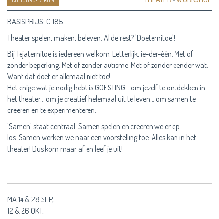
CULTUURCENTRUM
BASISPRIJS: € 185
Theater spelen, maken, beleven. Al de rest? 'Doeternitoe'!
Bij Tejaternitoe is iedereen welkom. Letterlijk, ie-der-één. Met of
zonder beperking. Met of zonder autisme. Met of zonder eender wat.
Want dat doet er allemaal niet toe!
Het enige wat je nodig hebt is GOESTING… om jezelf te ontdekken in
het theater… om je creatief helemaal uit te leven… om samen te
creëren en te experimenteren.
'Samen' staat centraal. Samen spelen en creëren we er op
los. Samen werken we naar een voorstelling toe. Alles kan in het
theater! Dus kom maar af en leef je uit!
MA 14 & 28 SEP,
12 & 26 OKT,