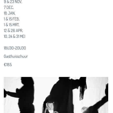
9 & 23 NOV,
7 DEC,
18 JAN,
1 & 15 FEB,
1 & 15 MRT,
12 & 26 APR,
10, 24 & 31 MEI
18U30-20U30
Gasthuisschuur
€185