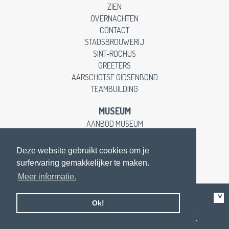
ZIEN
OVERNACHTEN
CONTACT
STADSBROUWERIJ
SINT-ROCHUS
GREETERS
AARSCHOTSE GIDSENBOND
TEAMBUILDING
MUSEUM
AANBOD MUSEUM
EDUCATIEVE LESSEN
CONTACT
Deze website gebruikt cookies om je
surfervaring gemakkelijker te maken.
Meer informatie.
Like us on facebook
Ok!
contacteer ons
op de Gasthuissite |
privacy en disclaimer