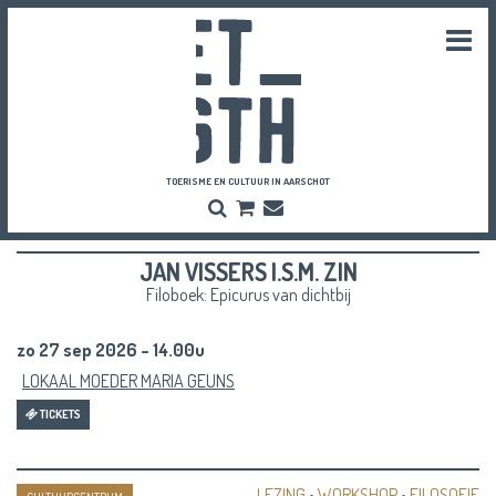
Togg
navi
TOERISME EN CULTUUR IN AARSCHOT
Zoeken
Bestel
Inschrijven
hier
Nieuwsbrief
je
JAN VISSERS I.S.M. ZIN
vriendenpassen
en
Filoboek: Epicurus van dichtbij
tickets
zo 27 sep 2026 - 14.00u
LOKAAL MOEDER MARIA GEUNS
TICKETS
LEZING
•
WORKSHOP
•
FILOSOFIE