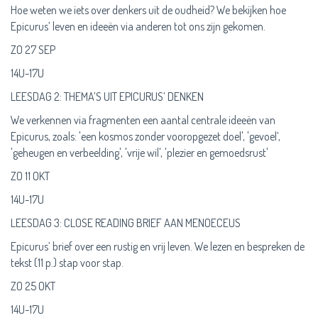
Hoe weten we iets over denkers uit de oudheid? We bekijken hoe
Epicurus’ leven en ideeën via anderen tot ons zijn gekomen.
ZO 27 SEP
14U-17U
LEESDAG 2: THEMA’S UIT EPICURUS’ DENKEN
We verkennen via fragmenten een aantal centrale ideeën van
Epicurus, zoals: 'een kosmos zonder vooropgezet doel', 'gevoel’,
'geheugen en verbeelding', 'vrije wil', 'plezier en gemoedsrust'
ZO 11 OKT
14U-17U
LEESDAG 3: CLOSE READING BRIEF AAN MENOECEUS
Epicurus’ brief over een rustig en vrij leven. We lezen en bespreken de
tekst (11 p.) stap voor stap.
ZO 25 OKT
14U-17U