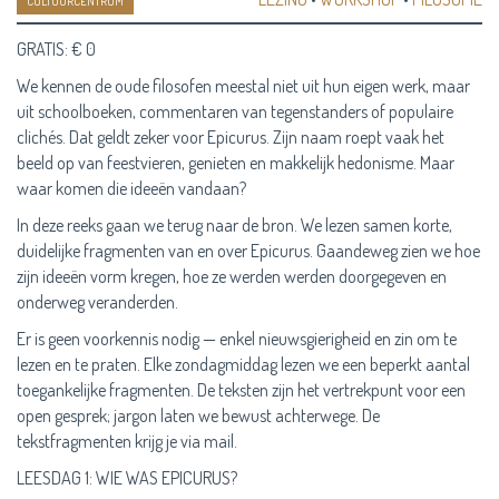
CULTUURCENTRUM
GRATIS: € 0
We kennen de oude filosofen meestal niet uit hun eigen werk, maar
uit schoolboeken, commentaren van tegenstanders of populaire
clichés. Dat geldt zeker voor Epicurus. Zijn naam roept vaak het
beeld op van feestvieren, genieten en makkelijk hedonisme. Maar
waar komen die ideeën vandaan?
In deze reeks gaan we terug naar de bron. We lezen samen korte,
duidelijke fragmenten van en over Epicurus. Gaandeweg zien we hoe
zijn ideeën vorm kregen, hoe ze werden werden doorgegeven en
onderweg veranderden.
Er is geen voorkennis nodig — enkel nieuwsgierigheid en zin om te
lezen en te praten. Elke zondagmiddag lezen we een beperkt aantal
toegankelijke fragmenten. De teksten zijn het vertrekpunt voor een
open gesprek; jargon laten we bewust achterwege. De
tekstfragmenten krijg je via mail.
LEESDAG 1: WIE WAS EPICURUS?