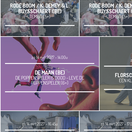
RODE BOOM / K. DEMEY & L.
RODE BOOM / K. DE
BUYSSCHAERT (BE)
BUYSSCHAERT 
TEMBO (5+)
TEMBO (5+)
zo 14 mrt 2027 - 14.00u
z
DE MAAN (BE)
FLORSC
DE POPPENSPELER IS DOOD - LEVE DE
EEN KL
POPPENSPELER (6+)
zo 14 mrt 2027 - 16.45u
zo 14 mrt 2027 - 17