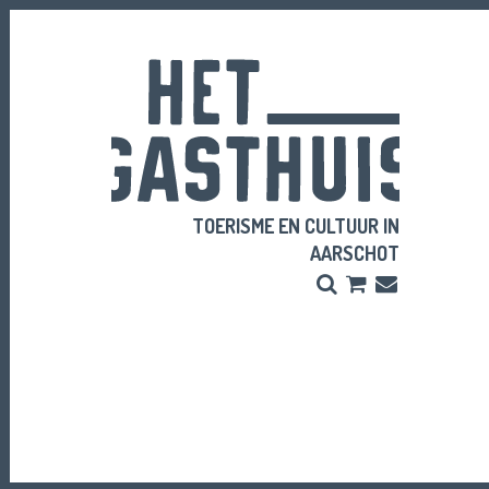
TOERISME EN CULTUUR IN
AARSCHOT
Zoeken
Bestel
Inschrijve
hier
Nieuwsbri
je
vriendenpass
en
tickets