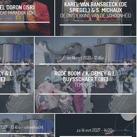
KAREL VAN RANSBEECK (DE
EL DORON (ISR)
SPIEGEL) & S. MICHAUX
CAT PARADOX (12+)
DE ONTDEKKING VAN DE SCHOONHEID
u
zo 14 mrt 2027 - 12.45u
Y & L.
RODE BOOM / K. DEMEY & L.
E)
BUYSSCHAERT (BE)
TEMBO (5+)
2027 - 13.45u
-
uitverkocht
zo 14 mrt 2027 - 14.00u