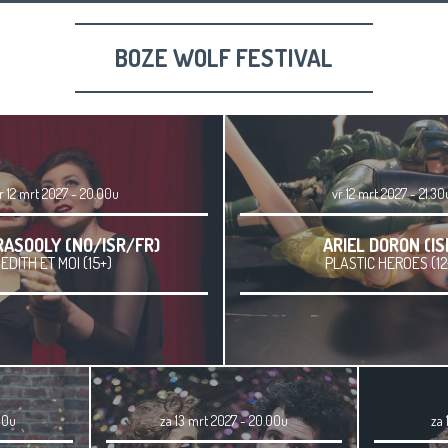
BOZE WOLF FESTIVAL
r 12 mrt 2027 - 20.00u
vr 12 mrt 2027 - 21.30
RASOOLY (NO/ISR/FR)
ARIEL DORON (IS
EDITH ET MOI (15+)
PLASTIC HEROES (12
.00u
za 13 mrt 2027 - 20.00u
za 