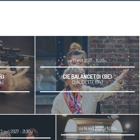
u
za 13 mrt 2027 - 15.00u
R)
CIE BALANCETOI (BE)
+)
CLAUDETTE (7+)
zo 14 mrt 2027 - 11.00u
13 mrt 2027 - 21.30u