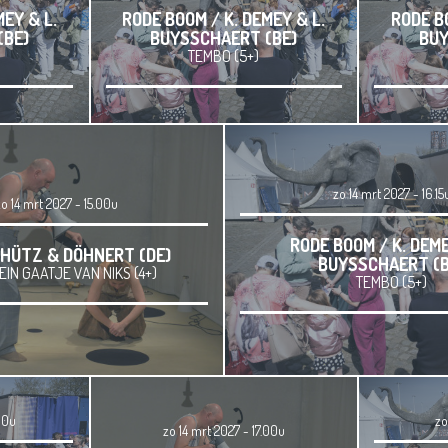
MEY & L.
RODE BOOM / K. DEMEY & L.
RODE BO
(BE)
BUYSSCHAERT (BE)
BUY
TEMBO (5+)
zo 14 mrt 2027 - 16.15
o 14 mrt 2027 - 15.00u
RODE BOOM / K. DEME
HÜTZ & DÖHNERT (DE)
BUYSSCHAERT (B
EIN GAATJE VAN NIKS (4+)
TEMBO (5+)
.00u
zo
zo 14 mrt 2027 - 17.00u