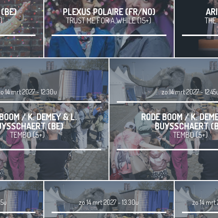
 (BE)
PLEXUS POLAIRE (FR/NO)
ARI
)
TRUST ME FOR A WHILE (15+)
THE 
zo 14 mrt 2027 - 12.30u
zo 14 mrt 2027 - 12.45
BOOM / K. DEMEY & L.
RODE BOOM / K. DEME
UYSSCHAERT (BE)
BUYSSCHAERT (B
TEMBO (5+)
TEMBO (5+)
15u
zo 14 mrt 2027 - 13.30u
zo 14 mrt 