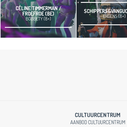
CÉLINE TIMMERMAN /
SCHIPPERS&VANGUC
FROEFROE (BE)
ERGENS (8+)
BOBBETY (8+)
CULTUURCENTRUM
AANBOD CULTUURCENTRUM