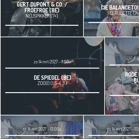
GERT DUPONT & CO. /
CIE BALANCETOI
FROEFROE (BE)
CLAUDETTE (7+
NEUSPIKKER (7+)
zo 14 mrt 2027 - 11.00u
RODE 
DE SPIEGEL (BE)
B
ZOO(I) (1,5-4 J.)
zo 14 mrt 2027 - 13.00u
zo 14 mrt 2027 - 13.