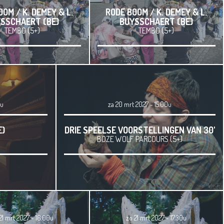
OM / K. DEMEY & L.
RODE BOOM / K. DEMEY & L.
SSCHAERT (BE)
BUYSSCHAERT (BE)
TEMBO (5+)
TEMBO (5+)
0u
za 20 mrt 2027 - 15.00u
E)
DRIE SPEELSE VOORSTELLINGEN VAN 30'
BOZE WOLF PARCOURS (5+)
21 mrt 2027 - 16.00u
zo 21 mrt 2027 - 17.30u