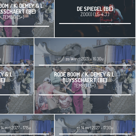
OM / K. DEMEY & L.
DE SPIEGEL (BE)
SSCHAERT (BE)
ZOO(I) (1,5-4 J.)
TEMBO (5+)
u
zo 14 mrt 2027 - 16.30u
Y & L.
RODE BOOM / K. DEMEY & L.
E)
BUYSSCHAERT (BE)
TEMBO (5+)
 14 mrt 2027 - 17.15u
zo 14 mrt 2027 - 17.30u