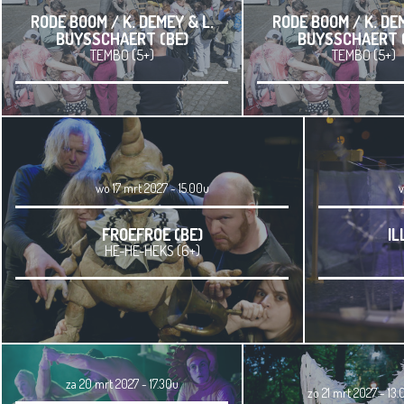
RODE BOOM / K. DEMEY & L.
RODE BOOM / K. DE
BUYSSCHAERT (BE)
BUYSSCHAERT 
TEMBO (5+)
TEMBO (5+)
wo 17 mrt 2027 - 15.00u
v
FROEFROE (BE)
IL
HE-HE-HEKS (6+)
za 20 mrt 2027 - 17.30u
zo 21 mrt 2027 - 13