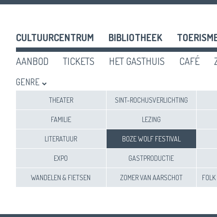
CULTUURCENTRUM
BIBLIOTHEEK
TOERISM
AANBOD
TICKETS
HET GASTHUIS
CAFÉ
GENRE
THEATER
SINT-ROCHUSVERLICHTING
FAMILIE
LEZING
n
ef
LITERATUUR
BOZE WOLF FESTIVAL
en
EXPO
GASTPRODUCTIE
WANDELEN & FIETSEN
ZOMER VAN AARSCHOT
FOLK