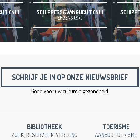
HT (NL)
SCHIPPERS&VANGUCHT (NL)
SCHIPP
ERGENS (8+)
SCHRIJF JE IN OP ONZE NIEUWSBRIEF
Goed voor uw culturele gezondheid.
BIBLIOTHEEK
TOERISME
ZOEK, RESERVEER, VERLENG
AANBOD TOERISME