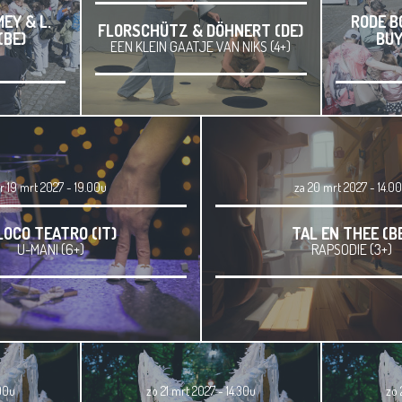
MEY & L.
RODE BO
FLORSCHÜTZ & DÖHNERT (DE)
(BE)
BUY
EEN KLEIN GAATJE VAN NIKS (4+)
r 19 mrt 2027 - 19.00u
za 20 mrt 2027 - 14.0
LOCO TEATRO (IT)
TAL EN THEE (B
U-MANI (6+)
RAPSODIE (3+)
.00u
zo 21 mrt 2027 - 14.30u
zo 