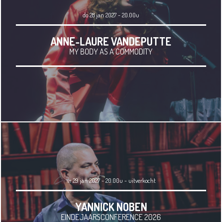
do 28 jan 2027 - 20.00u
ANNE-LAURE VANDEPUTTE
MY BODY AS A COMMODITY
vr 29 jan 2027 - 20.00u
-
uitverkocht
YANNICK NOBEN
EINDEJAARSCONFERENCE 2026