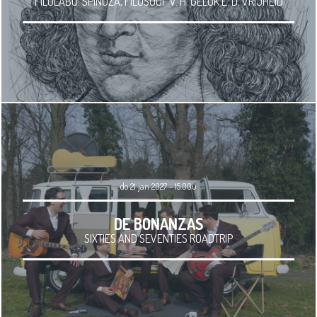
FILOLABO: SPINOZA, FILOSOOF V. H. GELUK E. D. VRIJHEID
do 21 jan 2027 - 15.00u
DE BONANZAS
SIXTIES AND SEVENTIES ROADTRIP